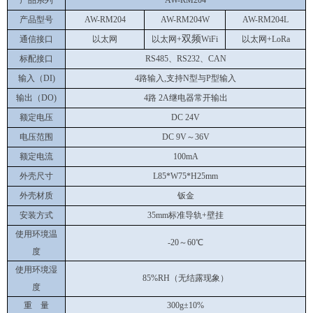
产品
系列
AW-RM204
产品
型号
AW-RM204
AW-RM20
4
W
AW-RM20
4
L
双频
通信接口
以太网
以太网
+
WiFi
以太网
+LoRa
标配接口
RS485、RS232、CAN
输入（
DI)
4路输入,支持N型与P型输入
输出（
DO)
4路
2A继电器常开输出
额定电压
DC 24V
电压范围
DC 9V
～
36V
额定
电流
100mA
外壳尺寸
L85*W75*H25mm
外壳材质
钣金
安装方式
35mm标准导轨+壁挂
使用环境温
-20～60℃
度
使用环境湿
85%RH（无结露现象）
度
重
量
300g±10%