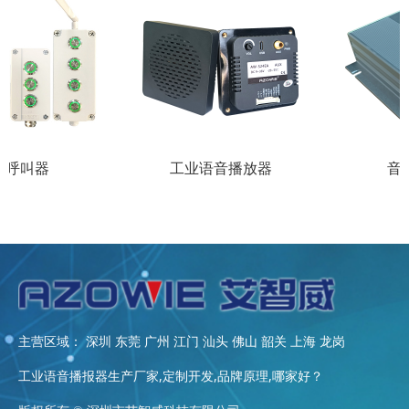
器
工业语音播放器
音频功放
主营区域： 深圳 东莞 广州 江门 汕头 佛山 韶关 上海 龙岗
工业语音播报器生产厂家,定制开发,品牌原理,哪家好？