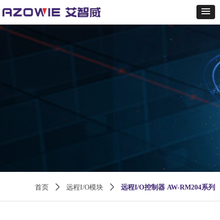
首页
ꄲ
远程I/O模块
ꄲ
远程I/O控制器 AW-RM204系列