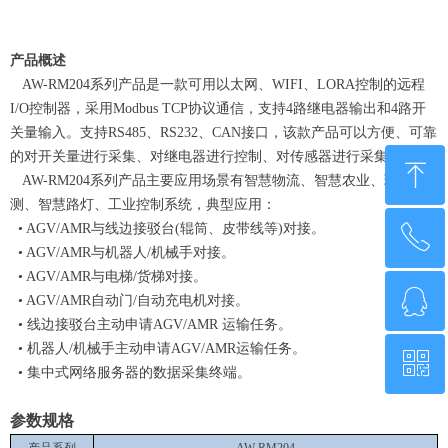
产品概述
AW-RM204系列产品是一款可用以太网、WIFI、LORA控制的远程
I/O控制器，采用Modbus TCP协议通信，支持4路继电器输出和4路开
关量输入。支持RS485、RS232、CAN接口，该款产品可以方便、可靠
的对开关量进行采集、对继电器进行控制、对传感器进行采集。
ꁸ
AW-RM204系列产品主要应用场景有智慧物流、智慧农业、环境监
测、智慧路灯、工业控制系统，典型应用：
• AGV/AMR与线边接驳台(辊筒、皮带线等)对接。
ꂅ
回到顶部
• AGV/AMR与机器人/机械手对接。
• AGV/AMR与电梯/货梯对接。
ꁗ
0755-21014808
• AGV/AMR自动门/自动充电机对接。
• 线边接驳台主动申请AGV/AMR 运输任务。
• 机器人/机械手主动申请AGV/AMR运输任务。
ꀥ
QQ客服
• 集中式网络服务器的数据采集终端。
参数规格
微信二维码