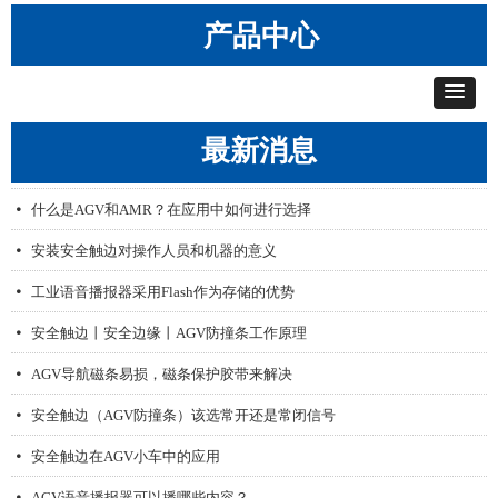
产品中心
最新消息
AGV无线漫游网桥，让AGV不掉线
文本语音播报器解决AGV、无人叉车行业语音痛点
安装安全触边对操作人员和机器的意义
无线呼叫器的推广与发展
艾智威产品配置工具V1.1
넸
넸
넸
넸
넸
什么是AGV和AMR？在应用中如何进行选择
넸
安装安全触边对操作人员和机器的意义
넸
工业语音播报器采用Flash作为存储的优势
넸
安全触边丨安全边缘丨AGV防撞条工作原理
넸
AGV导航磁条易损，磁条保护胶带来解决
넸
安全触边（AGV防撞条）该选常开还是常闭信号
넸
安全触边在AGV小车中的应用
넸
AGV语音播报器可以播哪些内容？
넸