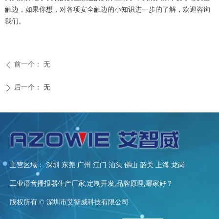
触边，如果你想，对各项安全触边的小知识进一步的了解，欢迎咨询
我们。
前一个：
无
ꄴ
后一个：
无
ꄲ
主营区域： 深圳 东莞 广州 江门 汕头 佛山 韶关 上海 龙岗
工业语音播报器生产厂家,定制开发,品牌原理,哪家好？
版权所有 ©
深圳市艾智威科技有限公司