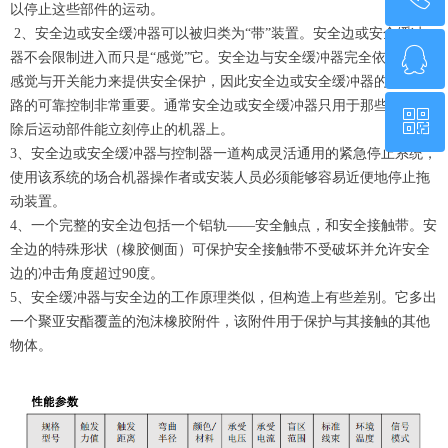
以停止这些部件的运动。
2、安全边或安全缓冲器可以被归类为“带”装置。安全边或安全缓冲
ꁗ
0755-21014808
器不会限制进入而只是“感觉”它。安全边与安全缓冲器完全依赖于其
感觉与开关能力来提供安全保护，因此安全边或安全缓冲器的控制电
路的可靠控制非常重要。通常安全边或安全缓冲器只用于那些动力撤
ꀥ
QQ客服
除后运动部件能立刻停止的机器上。
3、安全边或安全缓冲器与控制器一道构成灵活通用的紧急停止系统，
使用该系统的场合机器操作者或安装人员必须能够容易近便地停止拖
微信二维码
动装置。
4、一个完整的安全边包括一个铝轨——安全触点，和安全接触带。安
全边的特殊形状（橡胶侧面）可保护安全接触带不受破坏并允许安全
边的冲击角度超过90度。
5、安全缓冲器与安全边的工作原理类似，但构造上有些差别。它多出
一个聚亚安酯覆盖的泡沫橡胶附件，该附件用于保护与其接触的其他
物体。