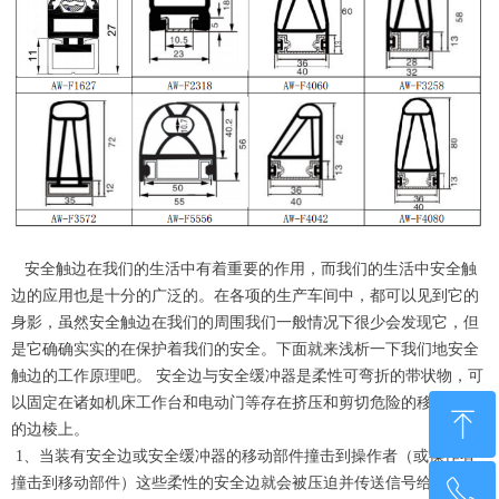
安全触边在我们的生活中有着重要的作用，而我们的生活中安全触
边的应用也是十分的广泛的。在各项的生产车间中，都可以见到它的
身影，虽然安全触边在我们的周围我们一般情况下很少会发现它，但
是它确确实实的在保护着我们的安全。下面就来浅析一下我们地安全
触边的工作原理吧。 安全边与安全缓冲器是柔性可弯折的带状物，可
以固定在诸如机床工作台和电动门等存在挤压和剪切危险的移动部件
ꁸ
的边棱上。
1、当装有安全边或安全缓冲器的移动部件撞击到操作者（或操作者
撞击到移动部件）这些柔性的安全边就会被压迫并传送信号给动力源
ꂅ
回到顶部