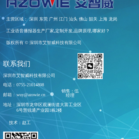
主营区域： 深圳 东莞 广州 江门 汕头 佛山 韶关 上海 龙岗
工业语音播报器生产厂家,定制开发,品牌原理,哪家好？
版权所有 ©
深圳市艾智威科技有限公司
联系我们
深圳市艾智威科技有限公司
电话：
0755-21014808
销售：伍
邮箱：
wuy@azowie.cn
经理
地址：
深圳市龙华区观澜街道大富工业区
6号慧锐通产业园1栋2楼
技术：赵工