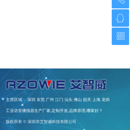
ꁗ
0755-21014808
ꀥ
QQ客服
微信二维码
主营区域： 深圳 东莞 广州 江门 汕头 佛山 韶关 上海 龙岗
工业语音播报器生产厂家,定制开发,品牌原理,哪家好？
版权所有 ©
深圳市艾智威科技有限公司