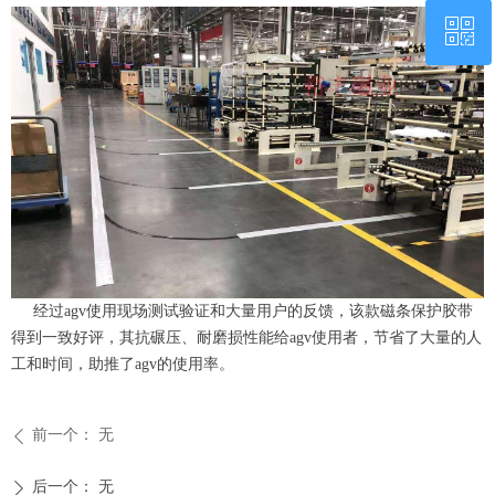
ꀥ
QQ客服
微信二维码
经过agv使用现场测试验证和大量用户的反馈，该款磁条保护胶带
得到一致好评，其抗碾压、耐磨损性能给agv使用者，节省了大量的人
工和时间，助推了agv的使用率。
前一个：
无
ꄴ
后一个：
无
ꄲ