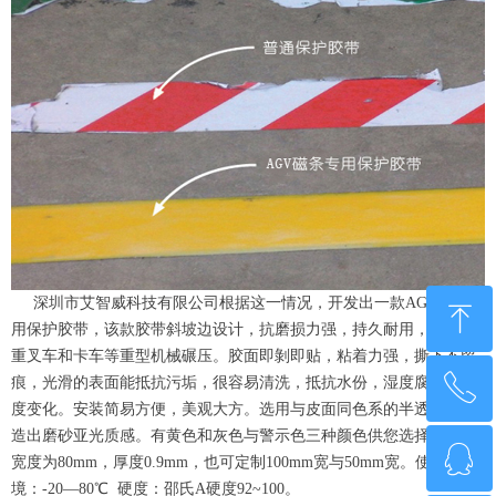
深圳市艾智威科技有限公司根据这一情况，开发出一款AGV磁条专
ꁸ
用保护胶带，该款胶带斜坡边设计，抗磨损力强，持久耐用，足以承
重叉车和卡车等重型机械碾压。胶面即剝即贴，粘着力强，撕下不留
ꂅ
痕，光滑的表面能抵抗污垢，很容易清洗，抵抗水份，湿度腐蚀和温
回到顶部
度变化。安装简易方便，美观大方。选用与皮面同色系的半透明，打
造出磨砂亚光质感。有黄色和灰色与警示色三种颜色供您选择。标准
ꁗ
0755-21014808
宽度为80mm，厚度0.9mm，也可定制100mm宽与50mm宽。使用环
境：-20—80℃ 硬度：邵氏A硬度92~100。