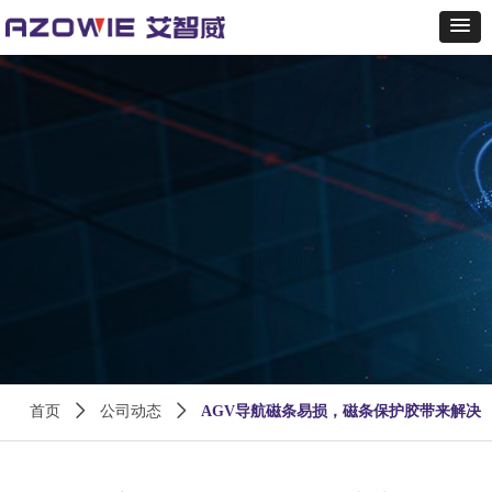
首页
ꄲ
公司动态
ꄲ
AGV导航磁条易损，磁条保护胶带来解决