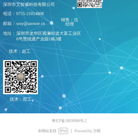
深圳市艾智威科技有限公司
电话：
0755-21014808
销售：伍
邮箱：
wuy@azowie.cn
经理
地址：
深圳市龙华区观澜街道大富工业区
6号慧锐通产业园1栋2楼
技术：赵工
技术：郑工
粤ICP备18038980号-2
本网站支持
IPv6
Powered by 万网