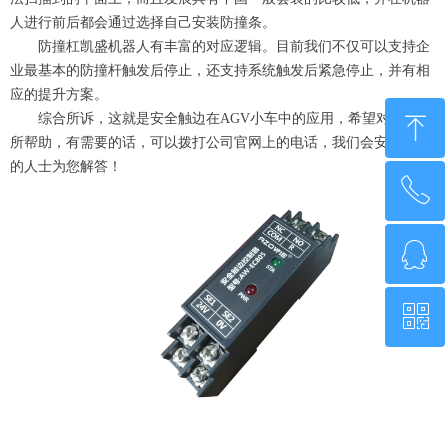
人进行前后都会通过选择自己安装防撞条。
防撞杠凯盛机器人有丰富的对应逻辑。目前我们不仅可以支持企
业最基本的防撞杆触发后停止，还支持系统触发后紧急停止，并有相
应的提升方案。
综合所诉，这就是安全触边在AGV小车中的应用，希望对大家有
ꁸ
所帮助，有需要的话，可以拨打公司官网上的电话，我们会安排专业
的人士为您解答！
ꂅ
回到顶部
ꁗ
0755-21014808
ꀥ
QQ客服
微信二维码