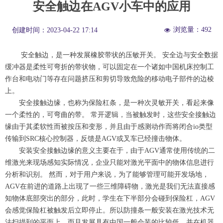
安全触边在AGV小车中的应用
浏览量：
492
创建时间：
2023-04-22
17:14
넶
安全触边，是一种发展橡胶带状的压敏开关。 安全边与安全数据
缓冲器是柔性可弯折的带状物，可以固定在一个诸如中国机床控制工
作台和电动门等存在问题挤压和剪切导致危险的移动电子部件的边棱
上。
安全接触边缘，也称为保险杠条，是一种次灵敏开关，看起来像
一个柔性的，可弯曲的带。 常开逻辑，当被触发时，这些安全接触边
缘由于其柔软性而被按压和变形，并且由于感测动作而将闭合io类型
传输到SRC核心控制器，反馈是AGV或叉车已经撞击物体。
安装安全接触边缘的意义主要在于，由于AGV通常使用传统的二
维激光来现场感知实际情况，企业只能对激光平面中的物体信息进行
分析和识别。 然而，对于用户来说，为了能够管理可能开发场地，
AGV在前进的道路上出现了一些三维障碍物，激光是我们无法直接感
知物体底部突出的部分，此时，学生在下半部分会碰到保险杠，AGV
会感觉保险杠被触发后立即停止。所以防撞条一般安装在激光技术无
法扫描到的平面上，而且发展具有中国一般会装的比较低，并在机器