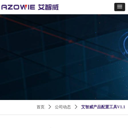
首页
ꄲ
公司动态
ꄲ
艾智威产品配置工具V1.1