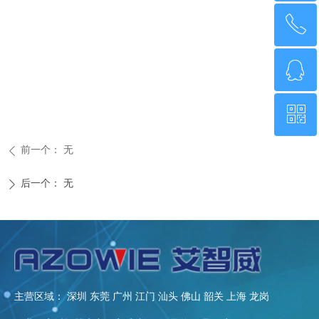
ꂅ
回到顶部
ꁗ
0755-21014808
ꀥ
QQ客服
前一个：
无
ꄴ
微信二维码
后一个：
无
ꄲ
主营区域： 深圳 东莞 广州 江门 汕头 佛山 韶关 上海 龙岗