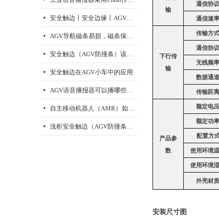
通信协
输
安全触边丨安全边缘丨AGV防撞条工作原理
넸
通信速
AGV导航磁条易损，磁条保护胶带来解决
넸
传输方
通信协
安全触边（AGV防撞条）该选常开还是常闭信号
넸
下行传
无线频
输
安全触边在AGV小车中的应用
넸
数据通
AGV语音播报器可以播哪些内容？
넸
传输距
自主移动机器人（AMR）如何选择合适的语音播报器
넸
额定电
额定功
浅析安全触边（AGV防撞条）的工作原理与应用
넸
配置方
产品参
磁导航传感器的首要功能是什么
넸
数
使用环境
使用环境
外壳材
安装尺寸图