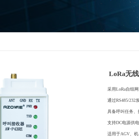
LoRa无
采用LoRa自组
通过RS485/
具备呼叫任务、
支持DC电源供电（
适用于AGV、