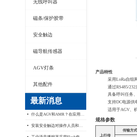
无线呼叫器
磁条/保护胶带
安全触边
磁导航传感器
AGV灯条
产品特性
采用LoRa自组
其他配件
通过RS485/
具备呼叫任务
最新消息
支持DC电源供电
无线呼叫器的推广与发展
艾智威产品配置工具V1.1
安装安全触边对操作人员和机器的意义
文本语音播报器解决AGV、无人叉车行业语音痛点
AGV无线漫游网桥，让AGV不掉线
넸
넸
넸
넸
넸
适用于AGV、
什么是AGV和AMR？在应用中如何进行选择
넸
规格参数
安装安全触边对操作人员和机器的意义
넸
传输方
工业语音播报器采用Flash作为存储的优势
넸
上行传