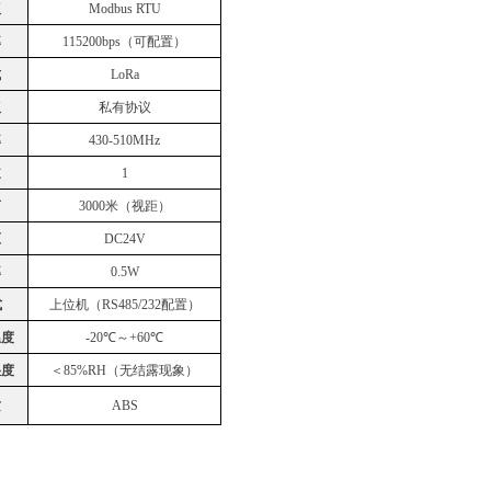
议
Modbus RTU
率
115200bps（可配置）
式
LoRa
议
私有协议
率
430-510MHz
道
1
离
3000米（视距）
压
DC24V
率
0.5W
式
上位机（
RS485/232
配置）
温度
-20℃～+60℃
湿度
＜
85%RH（无结露现象）
质
ABS