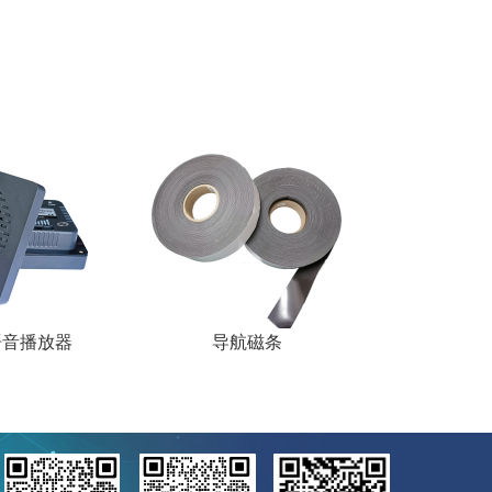
导航磁条
呼叫器