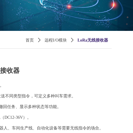
首页
ꄲ
远程I/O模块
ꄲ
LoRa无线接收器
线接收器
网。
232发送不同类型指令，可定义多种叫车需求。
撤回任务、显示多种状态等功能。
DC12-36V）。
机器人、车间生产线、自动化设备等需要无线指令的场合。