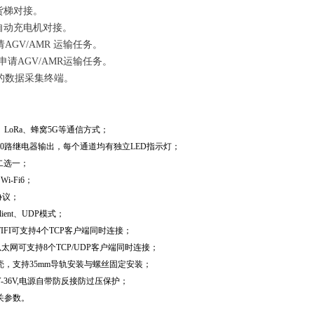
/货梯对接。
门/自动充电机对接。
AGV/AMR 运输任务。
申请AGV/AMR运输任务。
的数据采集终端。
、LoRa、蜂窝5G等通信方式；
10路继电器输出，每个通道均有独立LED指示灯；
口二选一；
Wi-Fi6；
P协议；
Client、UDP模式；
，WIFI可支持4个TCP客户端同时连接；
下，以太网可支持8个TCP/UDP客户端同时连接；
，支持35mm导轨安装与螺丝固定安装；
-36V,电源自带防反接防过压保护；
关参数。