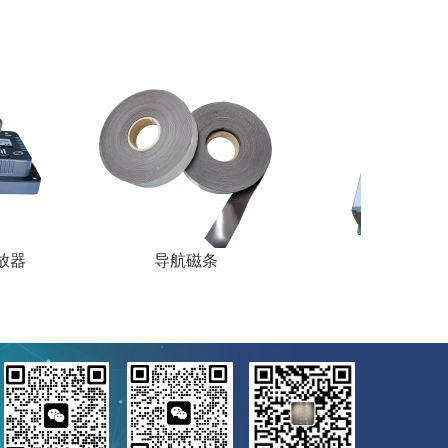
导航磁条
呼叫器