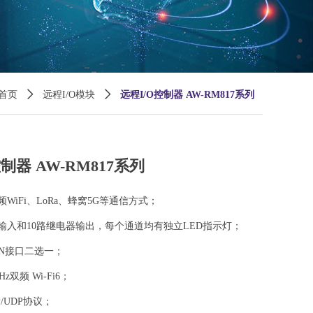
首页
ꄲ
远程I/O模块
ꄲ
远程I/O控制器 AW-RM817系列
制器 AW-RM817系列
WiFi、LoRa、蜂窝5G等通信方式；
量输入和10路继电器输出，每个通道均有独立LED指示灯；
CAN接口二选一；
Hz双频 Wi-Fi6；
CP/UDP协议；