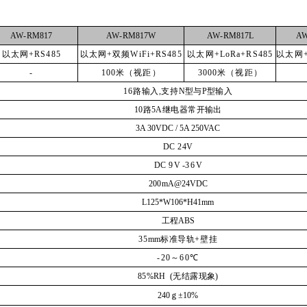
AW
-
RM817
AW
-
RM817W
AW
-
RM817L
A
以太网
+RS485
以太网
+双频WiFi+RS485
以太网
+LoRa+RS485
以太网
-
100米（视距）
3000米（视距）
16
路输入
,
支持
N
型与
P
型输入
10
路
5A
继电器常开
输
出
3A 30VDC / 5A 250VAC
DC
24
V
DC
9
V
-
36
V
20
0
mA
@24VDC
L125*W106*H41mm
工程
ABS
3
5
mm
标准导轨
+壁挂
-
2
0
～
60
℃
8
5%
RH
(无结露现象)
240ｇ
±
10%