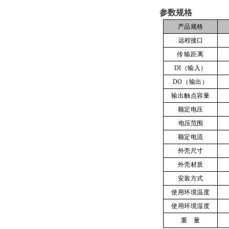
参数规格
产
品规格
远程接口
传输距离
DI（输入）
DO（输出）
输出触点容量
额
定电压
电
压范围
额定
电流
外
壳尺寸
外
壳材质
安
装方式
使用环境温度
使用环境湿度
重
量