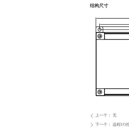
结构尺寸
上一个：
无
ꄴ
下一个：
远程I/O
ꄲ