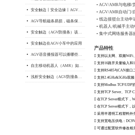
• AGV/AMR与电梯
安全触边丨安全边缘丨AGV防撞条工作原理
넸
• AGV/AMR自动
AGV导航磁条易损，磁条保护胶带来解决
• 线边接驳台主动申请
넸
• 机器人/机械手主动
安全触边（AGV防撞条）该选常开还是常闭信号
넸
• 集中式网络服务器
安全触边在AGV小车中的应用
넸
产品特性
AGV语音播报器可以播哪些内容？
넸

支持以太网、双频WiFi

支持16路开关量输入和
自主移动机器人（AMR）如何选择合适的语音播报器
넸

支持RS485与CAN接
浅析安全触边（AGV防撞条）的工作原理与应用
넸

支持2.4GHz&5GHz双频 

支持Modbus TCP/UD
磁导航传感器的首要功能是什么
넸

支持TCP Server、TCP 

在TCP Server模式下

在TCP Server模式

采用半透明工程塑料外壳

支持宽电压供电：DC9V

可通过配置软件修改相