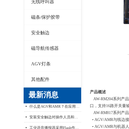
无线呼叫器
磁条/保护胶带
安全触边
磁导航传感器
AGV灯条
其他配件
产品概述
最新消息
无线呼叫器的推广与发展
艾智威产品配置工具V1.1
安装安全触边对操作人员和机器的意义
文本语音播报器解决AGV、无人叉车行业语音痛点
AGV无线漫游网桥，让AGV不掉线
넸
넸
넸
넸
넸
AW-RM204系列产品
什么是AGV和AMR？在应用中如何进行选择
넸
口，支持16路开关量
AW-RM817系列
安装安全触边对操作人员和机器的意义
넸
• AGV/AMR与线
工业语音播报器采用Flash作为存储的优势
넸
• AGV/AMR与机器